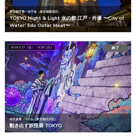
東京都庁第一本庁舎（東京都新宿区）
TOKYO Night & Light 水の都 江戸・外濠 〜City of
Water: Edo Outer Moat〜
2026.3.27（金） - 6.28（日）
終了
寺田倉庫 G1ビル（東京都品川区）
動き出す妖怪展 TOKYO