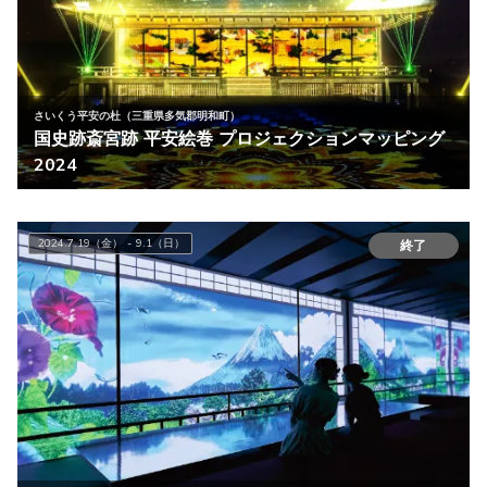
さいくう平安の杜（三重県多気郡明和町）
国史跡斎宮跡 平安絵巻 プロジェクションマッピング
2024
2024.7.19（金） - 9.1（日）
終了