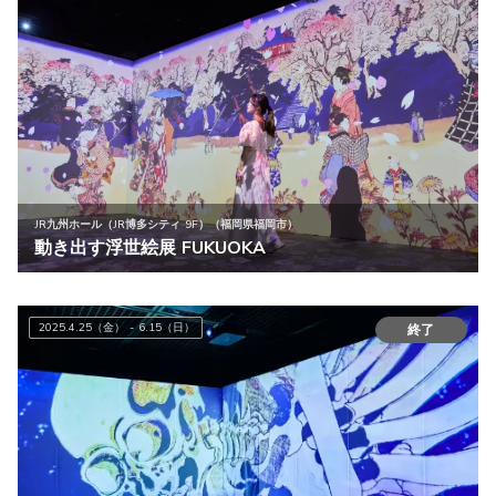
JR九州ホール（JR博多シティ 9F）（福岡県福岡市）
動き出す浮世絵展 FUKUOKA
2025.4.25（金） - 6.15（日）
終了