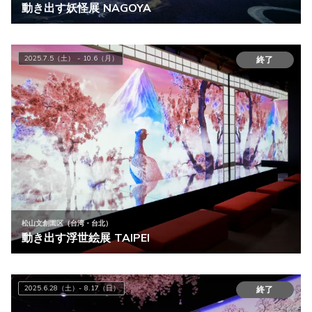
動き出す妖怪展 NAGOYA
2025.7.5（土） - 10.6（月）
終了
松山文創園区（台湾・台北）
動き出す浮世絵展 TAIPEI
2025.6.28（土）- 8.17（日）
終了