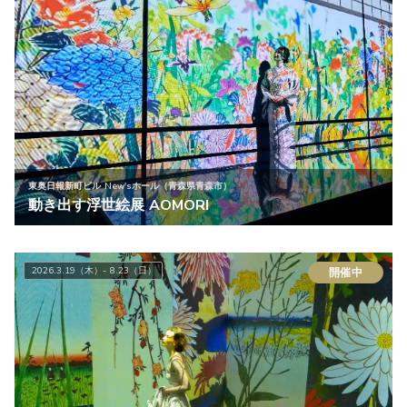
東奥日報新町ビル New'sホール（青森県青森市）
動き出す浮世絵展 AOMORI
2026.3.19（木）- 8.23（日）
開催中