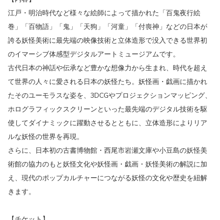
江戸・明治時代など様々な絵師によって描かれた「百鬼夜行絵
巻」「百物語」「鬼」「天狗」「河童」「付喪神」などの日本が
誇る妖怪美術に最先端の映像技術と立体造形で没入できる世界初
のイマーシブ体感型デジタルアートミュージアムです。
古代日本の神話や伝承など豊かな想像力から生まれ、時代を超え
て世界の人々に愛される日本の妖怪たち。妖怪画・戯画に描かれ
たそのユーモラスな姿を、3DCGやプロジェクションマッピング、
ホログラフィックスクリーンといった最先端のデジタル技術を駆
使してダイナミックに躍動させるとともに、立体造形によりリア
ルな妖怪の世界を再現。
さらに、日本初の古書博物館・西尾市岩瀬文庫や小豆島の妖怪美
術館の協力のもと妖怪文化や妖怪画・戯画・妖怪美術の解説に加
え、現代のポップカルチャーにつながる妖怪の文化や歴史を紐解
きます。
【チケット】