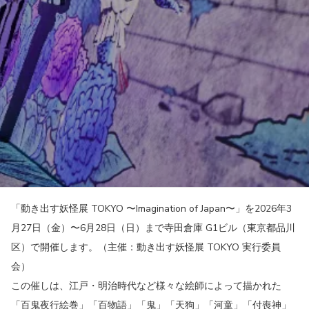
「動き出す妖怪展 TOKYO 〜Imagination of Japan〜」を2026年3
月27日（金）〜6月28日（日）まで寺田倉庫 G1ビル（東京都品川
区）で開催します。（主催：動き出す妖怪展 TOKYO 実⾏委員
会）
この催しは、江戸・明治時代など様々な絵師によって描かれた
「百鬼夜行絵巻」「百物語」「鬼」「天狗」「河童」「付喪神」