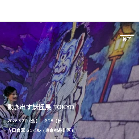
終了
動き出す妖怪展 TOKYO
2026.3.27（金） - 6.28（日）
寺田倉庫 G1ビル（東京都品川区）