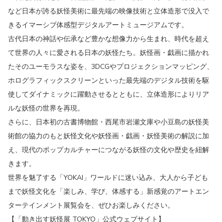
など日本が誇る妖怪美術に最先端の映像技術と立体造形で没入で
きるイマーシブ体感型デジタルアートミュージアムです。
古代日本の神話や伝承など豊かな想像力から生まれ、時代を超え
て世界の人々に愛される日本の妖怪たち。妖怪画・戯画に描かれ
たそのユーモラスな姿を、3DCGやプロジェクションマッピング、
ホログラフィックスクリーンといった最先端のデジタル技術を駆
使してダイナミックに躍動させるとともに、立体造形によりリア
ルな妖怪の世界を再現。
さらに、日本初の古書博物館・西尾市岩瀬文庫や小豆島の妖怪美
術館の協力のもと妖怪文化や妖怪画・戯画・妖怪美術の解説に加
え、現代のポップカルチャーにつながる妖怪の文化や歴史を紐解
きます。
世界を魅了する「YOKAI」ワールドに迷い込み、大人から子ども
まで妖怪文化を「楽しみ、学び、体感する」新感覚のアートエン
ターテインメント展覧会を、ぜひお楽しみください。
【「動き出す妖怪展 TOKYO」公式ウェブサイト】