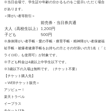
※当日会場で、学生証や年齢の分かるものをご提示いただく場合
があります。
＜障がい者等割引＞
前売券・当日券共通
大人（高校生以上）
1,200円
子ども
500円
※身体障がい者手帳・愛の手帳・療育手帳・精神障がい者保健福
祉手帳・被爆者健康手帳をお持ちの方とその付添いの方1名（「ミ
ライロID」も使用可）が対象です。
※子ども料金は4歳以上中学生以下です。
※3歳以下の入場は無料です。（チケット不要）
【チケット購入先】
＜WEBチケット販売＞
アソビュー！
楽天トラベル
イープラス
チケットぴあ