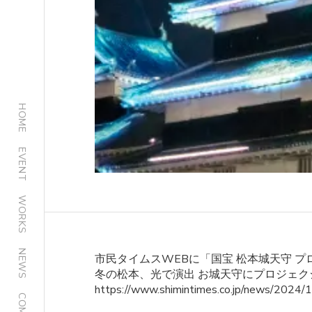
HOME
EVENT
WORKS
NEWS
市民タイムスWEBに「国宝 松本城天守 プロ
冬の松本、光で演出 お城天守にプロジェク
https://www.shimintimes.co.jp/news/2024/