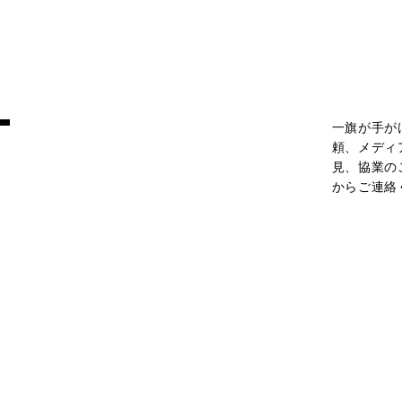
T
一旗が手が
頼、メディ
見、協業の
からご連絡