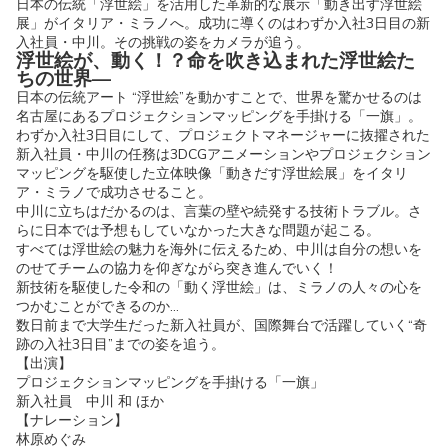
日本の伝統「浮世絵」を活用した革新的な展示「動き出す浮世絵
展」がイタリア・ミラノへ。成功に導くのはわずか入社3日目の新
入社員・中川。その挑戦の姿をカメラが追う。
浮世絵が、動く！？命を吹き込まれた浮世絵た
ちの世界—
日本の伝統アート “浮世絵”を動かすことで、世界を驚かせるのは
名古屋にあるプロジェクションマッピングを手掛ける「一旗」。
わずか入社3日目にして、プロジェクトマネージャーに抜擢された
新入社員・中川の任務は3DCGアニメーションやプロジェクション
マッピングを駆使した立体映像「動きだす浮世絵展」をイタリ
ア・ミラノで成功させること。
中川に立ちはだかるのは、言葉の壁や続発する技術トラブル。さ
らに日本では予想もしていなかった大きな問題が起こる。
すべては浮世絵の魅力を海外に伝えるため、中川は自分の想いを
のせてチームの協力を仰ぎながら突き進んでいく！
新技術を駆使した令和の「動く浮世絵」は、ミラノの人々の心を
つかむことができるのか…
数日前まで大学生だった新入社員が、国際舞台で活躍していく“奇
跡の入社3日目”までの姿を追う。
【出演】
プロジェクションマッピングを手掛ける「一旗」
新入社員 中川 和 ほか
【ナレーション】
林原めぐみ