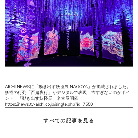
AICHI NEWSに「動き出す妖怪展 NAGOYA」が掲載されました。
妖怪の行列「百鬼夜行」がデジタルで表現 怖すぎないのがポイ
ント 「動き出す妖怪展」名古屋開催
https://news.tv-aichi.co.jp/single.php?id=7550
chevron_right
すべての記事を見る