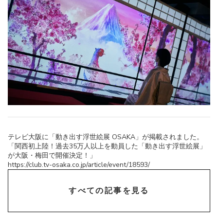
テレビ大阪に「動き出す浮世絵展 OSAKA」が掲載されました。
「関西初上陸！過去35万人以上を動員した「動き出す浮世絵展」
が大阪・梅田で開催決定！」
https://club.tv-osaka.co.jp/article/event/18593/
chevron_right
すべての記事を見る