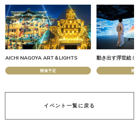
AICHI NAGOYA ART＆LIGHTS
動き出す浮世絵ミュ
開催予定
開
chevron_right
イベント一覧に戻る