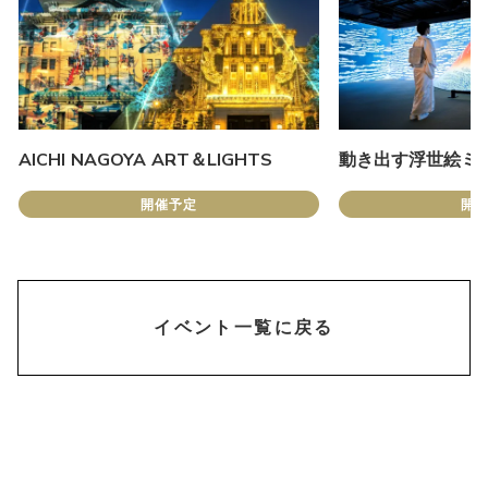
AICHI NAGOYA ART＆LIGHTS
動き出す浮世絵ミュ
開催予定
開
chevron_right
イベント一覧に戻る