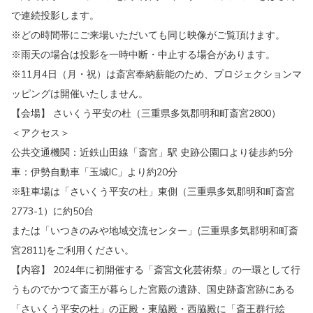
で連続投影します。
※どの時間帯にご来場いただいても同じ映像がご覧頂けます。
※雨天の場合は投影を一時中断・中止する場合があります。
※11月4日（月・祝）は斎宮奉納薪能のため、プロジェクションマ
ッピングは開催いたしません。
【会場】 さいくう平安の杜（三重県多気郡明和町斎宮2800）
＜アクセス＞
公共交通機関：近鉄山田線「斎宮」駅 史跡公園口より徒歩約5分
車：伊勢自動車「玉城IC」より約20分
※駐車場は「さいくう平安の杜」東側（三重県多気郡明和町斎宮
2773-1）に約50台
または「いつきのみや地域交流センター」(三重県多気郡明和町斎
宮2811)をご利用ください。
【内容】 2024年に初開催する「斎宮文化芸術祭」の一環として行
うものでかつて斎王が暮らした宮殿の遺跡、国史跡斎宮跡にある
「さいくう平安の杜」の正殿・東脇殿・西脇殿に「斎王群行絵