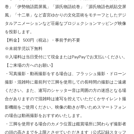
巻」「伊勢物語図屏風」「源氏物語絵巻」「源氏物語色紙貼交屏
風」「十二単」など斎宮ゆかりの文化芸術をモチーフとしたデジ
タルアニメーションなど荘厳なプロジェクションマッピング映像
を投影します。
【料金】 500円（税込）・事前予約不要
※未就学児以下無料
※入場料は当日受付にて現金またはPayPayでお支払いください。
【ご来場の方へのお願い】
・写真撮影・動画撮影をする場合は、フラッシュ撮影・ドローン
撮影・混雑時に最前列で三脚を使用しての長時間の撮影はご遠慮
ください。また、連写のシャッター音は周囲の方の迷惑となる場
合がありますので混雑時は連写を控えていただくかサイレント撮
影機能をご使用ください。映像の動きが早いためスマートフォン
の場合は動画撮影をおすすめいたします。
・三脚を使用する場合のカメラ位置は鑑賞場所に関わらず撮影者
の頭の高さまでを上限とさせていただきます（公式記録スタッフ