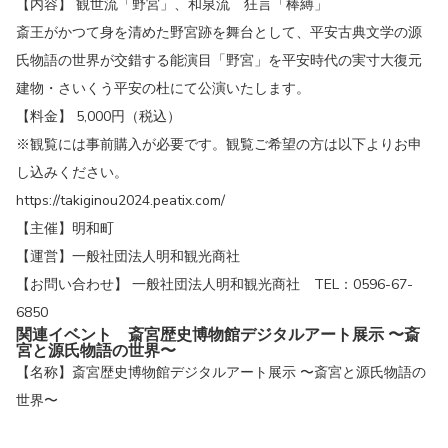
【内容】 観世流「野宮」、和泉流 狂言「棒縛」
斎王がかつて身を清めた野宮跡を舞台として、平安古典文学の源
氏物語の世界が交錯する能演目「野宮」を平安時代の実寸大復元
建物・さいくう平安の杜にて公演いたします。
【料金】 5,000円（税込）
※観覧には事前購入が必要です。観覧ご希望の方は以下よりお申
し込みください。
https://takiginou2024.peatix.com/
【主催】明和町
【運営】一般社団法人明和観光商社
【お問い合わせ】 一般社団法人明和観光商社 TEL：0596-67-
6850
関連イベント
斎宮歴史博物館デジタルアート展示 〜斎
宮と源氏物語の世界〜
【名称】斎宮歴史博物館デジタルアート展示 〜斎宮と源氏物語の
世界〜