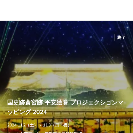
終了
国史跡斎宮跡 平安絵巻 プロジェクションマ
ッピング 2024
2024.11.2（土） - 11.3（日・祝）