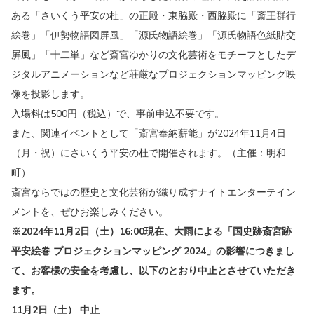
ある「さいくう平安の杜」の正殿・東脇殿・西脇殿に「斎王群行
絵巻」「伊勢物語図屏風」「源氏物語絵巻」「源氏物語色紙貼交
屏風」「十二単」など斎宮ゆかりの文化芸術をモチーフとしたデ
ジタルアニメーションなど荘厳なプロジェクションマッピング映
像を投影します。
入場料は500円（税込）で、事前申込不要です。
また、関連イベントとして「斎宮奉納薪能」が2024年11月4日
（月・祝）にさいくう平安の杜で開催されます。（主催：明和
町）
斎宮ならではの歴史と文化芸術が織り成すナイトエンターテイン
メントを、ぜひお楽しみください。
※2024年11月2日（土）16:00現在、大雨による「国史跡斎宮跡
平安絵巻 プロジェクションマッピング 2024」の影響につきまし
て、お客様の安全を考慮し、以下のとおり中止とさせていただき
ます。
11月2日（土） 中止