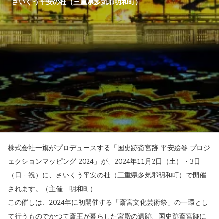
さいくう平安の杜（三重県多気郡明和町）
株式会社一旗がプロデュースする「国史跡斎宮跡 平安絵巻 プロジ
ェクションマッピング 2024」が、2024年11月2日（土）・3日
（日・祝）に、さいくう平安の杜（三重県多気郡明和町）で開催
されます。（主催：明和町）
この催しは、2024年に初開催する「斎宮文化芸術祭」の一環とし
て行うものでかつて斎王が暮らした宮殿の遺跡、国史跡斎宮跡に