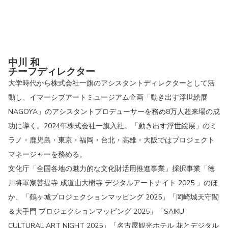
中川 和
チーフディレクター
大学時代から株式会社一旗のアシスタントディレクターとして活
動し、イマーシブアートミュージアム企画「動き出す浮世絵展
NAGOYA」のアシスタントプロデューサーを務め8万人超来場の成
功に導く。2024年株式会社一旗入社。「動き出す浮世絵展」のミ
ラノ・鹿児島・東京・福岡・台北・高雄・大阪ではプロジェクト
マネージャーを務める。
文化庁「全国各地の魅力的な文化財活用推進事業」採択事業「徳
川将軍家菩提寺 成道山大樹寺 デジタルアートナイト 2025 」のほ
か、「鶴ヶ城プロジェクションマッピング 2025」「岡崎城天守閣
＆大手門 プロジェクションマッピング 2025」「SAIKU
CULTURAL ART NIGHT 2025」「名古屋観光ホテル 花とデジタル