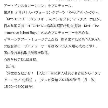
アートインスタレーション」をプロデュース。
飛鳥Ⅲ オリジナルパフォーミングアーツ「KAGUYA −かぐや−」
「MYSTERIO −ミステリオ−」のコンセプトディレクターのほか、
日本舞踊公演「HITOHATA×扇寿舞踊団特別公演 舞 −MAI− The
Immersive Nihon Buyo」の総合プロデューサーを務める。
イマーシブアートミュージアム企画「動き出す妖怪展 NAGOYA」
の総合演出・プロデューサーを務め12万人来場の成功に導く。
国内旅行業務取扱管理者取得。
心理学検定特1級取得。
【出演】
「浮世絵を動かせ！ 【入社3日目の新入社員が名古屋からイタリ
ア・ミラノで挑戦】」（テレビ愛知 2024年5月6日（月・休）
15:00〜16:00 ほか）